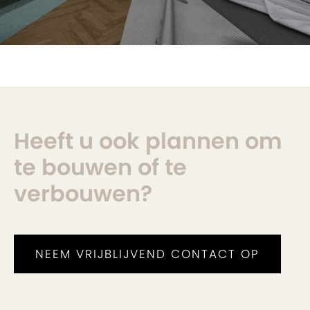
Heeft u ook plannen om
te bouwen of te
verbouwen?
NEEM VRIJBLIJVEND CONTACT OP