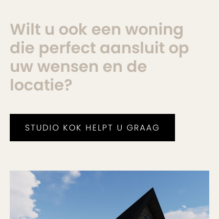
Wilt u ook een woning
die perfect aansluit op
uw wensen en de
locatie?
STUDIO KOK HELPT U GRAAG